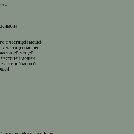
кого
елеимона
го с частицей мощей
 с частицей мощей
 частицей мощей
с частицей мощей
с частицей мощей
мощей
Святителя Николая в Бари