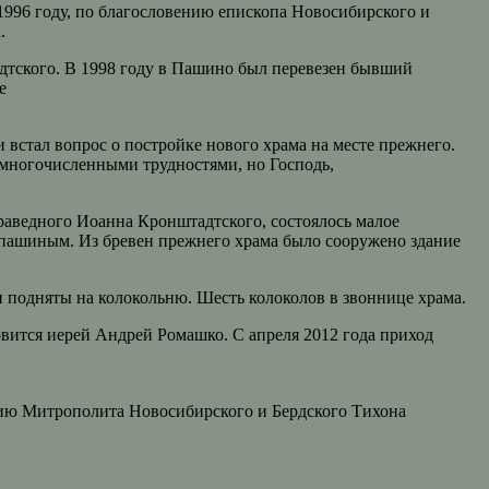
1996 году, по благословению епископа Новосибирского и
.
адтского. В 1998 году в Пашино был перевезен бывший
е
встал вопрос о постройке нового храма на месте прежнего.
с многочисленными трудностями, но Господь,
раведного Иоанна Кронштадтского, состоялось малое
опашиным. Из бревен прежнего храма было сооружено здание
 подняты на колокольню. Шесть колоколов в звоннице храма.
овится иерей Андрей Ромашко. С апреля 2012 года приход
нию Митрополита Новосибирского и Бердского Тихона