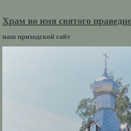
Храм во имя святого праведн
наш приходской сайт