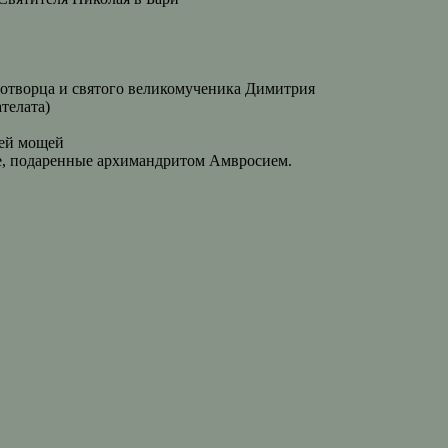
дотворца и святого великомученика Димитрия
телата)
цей мощей
е, подаренные архимандритом Амвросием.