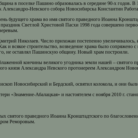
щина в поселке Пашино образовалась в середине 90-х годов. В 
ик Александро-Невского собора Новосибирска Константин Работа
амень будущего храма во имя святого праведного Иоанна Кроншт
 праздник Светлой Христовой Пасхи 1998 года совершено перво
веревым.
митрий Николаев. Число прихожан постепенно увеличивалось, и 
Как и всякое строительство, возведение храма было сопряжено 
го, не оставлял Пашинскую общину. Новый храм построили.
 блаженной кончины великого угодника земли нашей – святого п
рного князя Александра Невского протоиереем Александром Нов
скоп Новосибирский и Бердский, освятил колокола, и они были
ери «Знамение-Абалацкая» и настоятелем с ноября 2010 г. стан
ятых святого праведного Иоанна Кронштадтского по благослове
дром Реморовым.