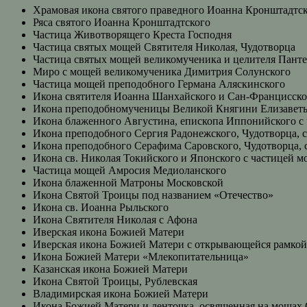
Храмовая икона святого праведного Иоанна Кронштадтс
Ряса святого Иоанна Кронштадтского
Частица Животворящего Креста Господня
Частица святых мощей Святителя Николая, Чудотворца
Частица святых мощей великомученика и целителя Пант
Миро с мощей великомученика Димитрия Солунского
Частица мощей преподобного Германа Аляскинского
Икона святителя Иоанна Шанхайского и Сан-Францисско
Икона преподобномученицы Великой Княгини Елизаветы
Икона блаженного Августина, епископа Иппонийского с
Икона преподобного Сергия Радонежского, Чудотворца, 
Икона преподобного Серафима Саровского, Чудотворца, 
Икона св. Николая Токийского и Японского с частицей 
Частица мощей Амросия Медиоланского
Икона блаженной Матроны Московской
Икона Святой Троицы под названием «Отечество»
Икона св. Иоанна Рыльского
Икона Святителя Николая с Афона
Иверская икона Божией Матери
Иверская икона Божией Матери с открывающейся рамкой
Икона Божией Матери «Млекопитательница»
Казанская икона Божией Матери
Икона Святой Троицы, Рублевская
Владимирская икона Божией Матери
Икона Божией Матери и ленточка, освященная на мощах 