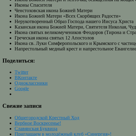
Иконы Спасителя
Ченстоховская икона Божией Матери
Икона Божией Матери «Всех Скорбящих Радости»
Нерукотворенный Образ Господа нашего Иисуса Христа
Казанская икона Божией Матери, Святителя Николая, Чу
Икона святых великомучеников Феодоров (Тирона и Стра
Греческая икона святых 12 Апостолов
Икона св. Луки Симферопольского и Крымского с части
Напрестольный медный крест и напрестольное Евангели
Поделиться:
Twitter
ВКонтакте
Одноклассники
Google
Свежие записи
Общегородской Крестный Ход
Вербное Воскресенье!
Славянская Буквица
Приглашаем в молодёжный клуб «Синергия»!